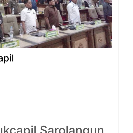
pil
kcapil Sarolangun