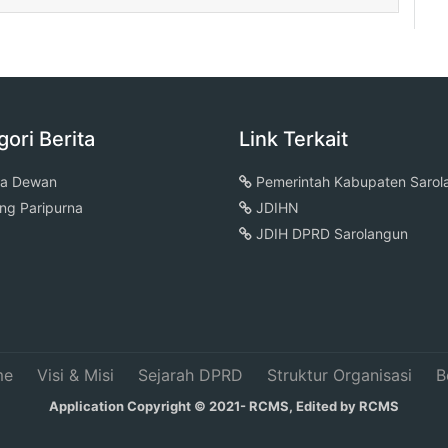
gori Berita
Link Terkait
ta Dewan
Pemerintah Kabupaten Sarol
ng Paripurna
JDIHN
JDIH DPRD Sarolangun
me
Visi & Misi
Sejarah DPRD
Struktur Organisasi
B
Application Copyright © 2021- RCMS, Edited by RCMS