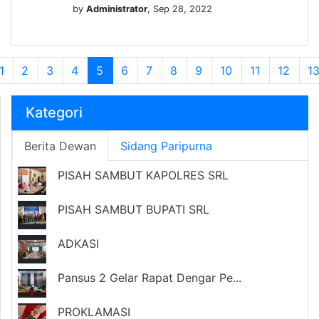
by
Administrator
, Sep 28, 2022
1
2
3
4
5
6
7
8
9
10
11
12
1
Kategori
Berita Dewan
Sidang Paripurna
PISAH SAMBUT KAPOLRES SRL
PISAH SAMBUT BUPATI SRL
ADKASI
Pansus 2 Gelar Rapat Dengar Pe...
PROKLAMASI