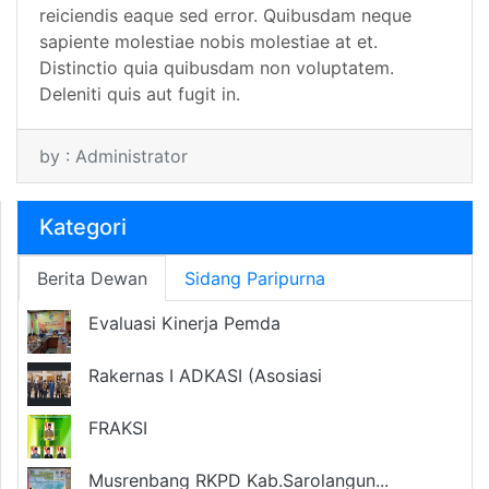
reiciendis eaque sed error. Quibusdam neque
sapiente molestiae nobis molestiae at et.
Distinctio quia quibusdam non voluptatem.
Deleniti quis aut fugit in.
by : Administrator
Kategori
Berita Dewan
Sidang Paripurna
Evaluasi Kinerja Pemda
Rakernas I ADKASI (Asosiasi
FRAKSI
Musrenbang RKPD Kab.Sarolangun...